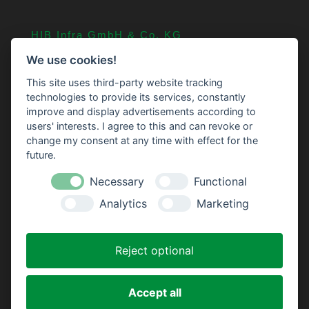
HIB Infra GmbH & Co. KG
An der Straßenmeisterei 11
We use cookies!
24601 Stolpe
This site uses third-party website tracking
04326 75 239 0
technologies to provide its services, constantly
improve and display advertisements according to
info@HIB-Infra.de
users' interests. I agree to this and can revoke or
change my consent at any time with effect for the
Navigation
future.
Das Unternehmen
Necessary
Functional
Leistungsprofil
Analytics
Marketing
Kontakt
Datenschutzerklärung
Reject optional
Impressum
Accept all