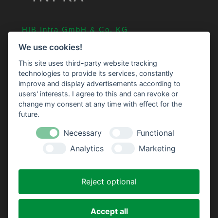
HIB Infra GmbH & Co. KG
An der Straßenmeisterei 11
We use cookies!
24601 Stolpe
This site uses third-party website tracking
04326 75 239 0
technologies to provide its services, constantly
improve and display advertisements according to
info@HIB-Infra.de
users' interests. I agree to this and can revoke or
change my consent at any time with effect for the
Navigation
future.
Das Unternehmen
Necessary
Functional
Leistungsprofil
Analytics
Marketing
Kontakt
Datenschutzerklärung
Reject optional
Impressum
Accept all