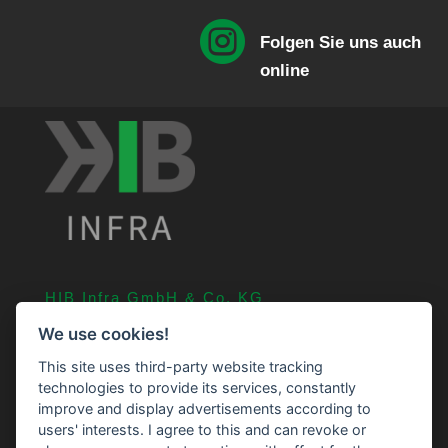

Folgen Sie uns auch
online
HIB Infra GmbH & Co. KG
An der Straßenmeisterei 11
We use cookies!
24601 Stolpe
This site uses third-party website tracking
04326 75 239 0
technologies to provide its services, constantly
improve and display advertisements according to
info@HIB-Infra.de
users' interests. I agree to this and can revoke or