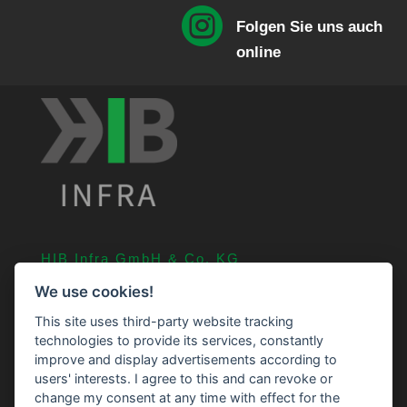

Folgen Sie uns auch
online
HIB Infra GmbH & Co. KG
An der Straßenmeisterei 11
We use cookies!
24601 Stolpe
This site uses third-party website tracking
04326 75 239 0
technologies to provide its services, constantly
improve and display advertisements according to
info@HIB-Infra.de
users' interests. I agree to this and can revoke or
change my consent at any time with effect for the